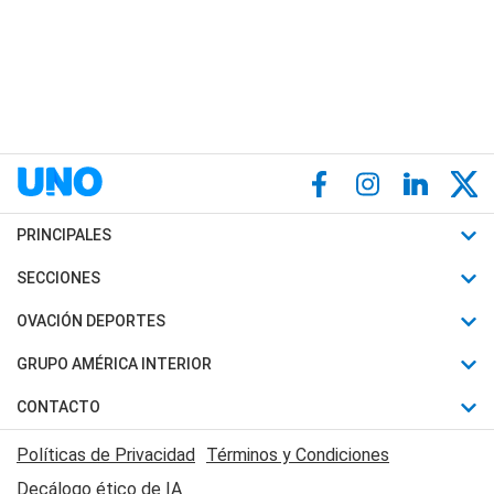
PRINCIPALES
Últimas Noticias
SECCIONES
Política
Horóscopo
OVACIÓN DEPORTES
Sociedad
Motores
Fútbol
GRUPO AMÉRICA INTERIOR
Policiales
Recetas
Mundial
Canal 7 en Vivo
CONTACTO
Judiciales
Trucos caseros
Automovilismo
Radio Nihuil
Acerca de Nosotros
Economia
Políticas de Privacidad
Términos y Condiciones
Series y Películas
Rugby
FM UNA
Contactanos
Decálogo ético de IA