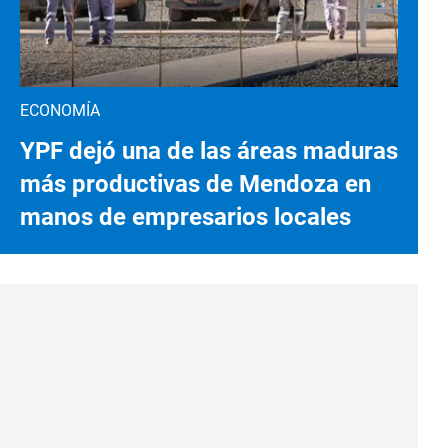
ECONOMÍA
YPF dejó una de las áreas maduras
más productivas de Mendoza en
manos de empresarios locales