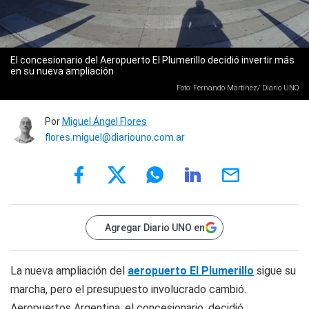
El concesionario del Aeropuerto El Plumerillo decidió invertir más
en su nueva ampliación
Foto: Fernando Martinez/ Diario UNO
Por
Miguel Ángel Flores
flores.miguel@diariouno.com.ar
Agregar Diario UNO en
La nueva ampliación del
aeropuerto El Plumerillo
sigue su
marcha, pero el presupuesto involucrado cambió.
Aeropuertos Argentina, el concesionario, decidió