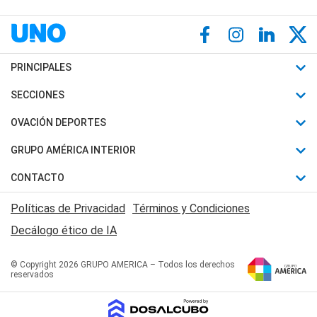
PRINCIPALES
Últimas Noticias
SECCIONES
Política
Horóscopo
OVACIÓN DEPORTES
Sociedad
Motores
Fútbol
GRUPO AMÉRICA INTERIOR
Policiales
Recetas
Mundial
Canal 7 en Vivo
CONTACTO
Judiciales
Trucos caseros
Automovilismo
Radio Nihuil
Acerca de Nosotros
Economia
Políticas de Privacidad
Términos y Condiciones
Series y Películas
Rugby
FM UNA
Contactanos
Decálogo ético de IA
Edictos y Solicitadas
Tenis
Radio Brava
Newsletter
Básquet
© Copyright 2026 GRUPO AMERICA – Todos los derechos
San Juan 8
reservados
Boxeo
Fuera de Juego