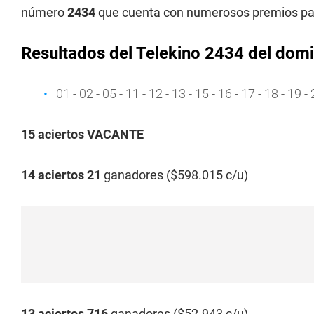
número
2434
que cuenta con numerosos premios para
Resultados del Telekino 2434 del domi
01 - 02 - 05 - 11 - 12 - 13 - 15 - 16 - 17 - 18 - 19 -
15 aciertos VACANTE
14 aciertos 21
ganadores ($598.015 c/u)
13 aciertos 716
ganadores ($52.943 c/u)