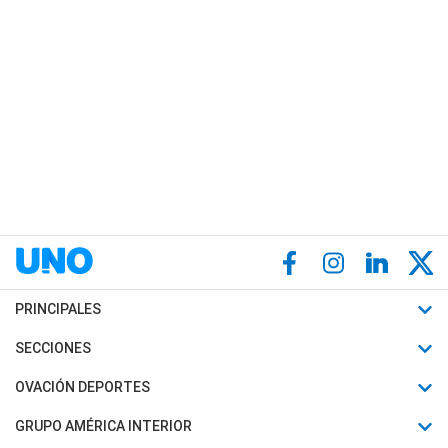
PRINCIPALES
Últimas Noticias
SECCIONES
Política
Horóscopo
OVACIÓN DEPORTES
Sociedad
Motores
Fútbol
GRUPO AMÉRICA INTERIOR
Policiales