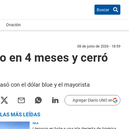
Buscar
Ovación
08 de junio de 2026 - 18:59
io en 4 meses y cerró
só con el dólar blue y el mayorista
Agregar Diario UNO en
LAS MÁS LEÍDAS
ISLA
Llegaron en bote a una isla desierta de América