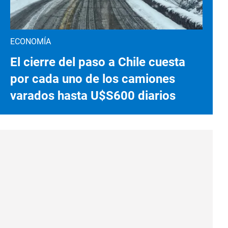
ECONOMÍA
El cierre del paso a Chile cuesta
por cada uno de los camiones
varados hasta U$S600 diarios