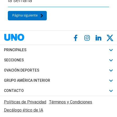
la semana
Página siguiente
PRINCIPALES
Últimas Noticias
SECCIONES
Política
Horóscopo
OVACIÓN DEPORTES
Sociedad
Motores
Fútbol
GRUPO AMÉRICA INTERIOR
Policiales
Recetas
Mundial
Canal 7 en Vivo
CONTACTO
Judiciales
Trucos caseros
Automovilismo
Radio Nihuil
Acerca de Nosotros
Economia
Políticas de Privacidad
Términos y Condiciones
Series y Películas
Rugby
FM UNA
Contactanos
Decálogo ético de IA
Edictos y Solicitadas
Tenis
Radio Brava