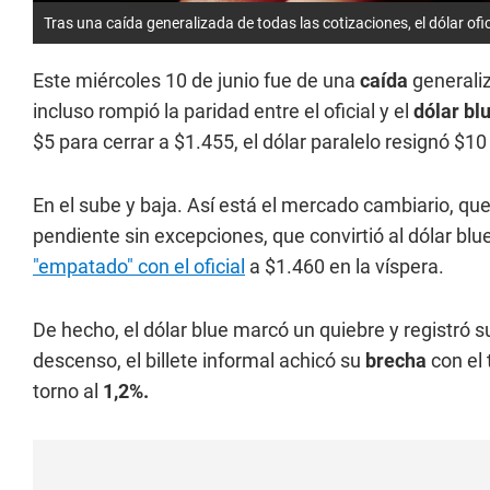
Tras una caída generalizada de todas las cotizaciones, el dólar ofici
Este miércoles 10 de junio fue de una
caída
generali
incluso rompió la paridad entre el oficial y el
dólar bl
$5 para cerrar a $1.455, el dólar paralelo resignó $10
En el sube y baja. Así está el mercado cambiario, qu
pendiente sin excepciones, que convirtió al dólar blu
"empatado" con el oficial
a $1.460 en la víspera.
De hecho, el dólar blue marcó un quiebre y registró 
descenso, el billete informal achicó su
brecha
con el 
torno al
1,2%.