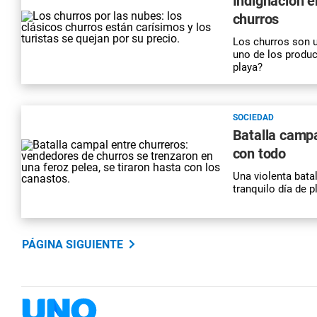
Indignación e
churros
Los
churros
son u
uno de los produ
playa?
SOCIEDAD
Batalla campa
con todo
Una violenta bata
tranquilo día de p
PÁGINA SIGUIENTE