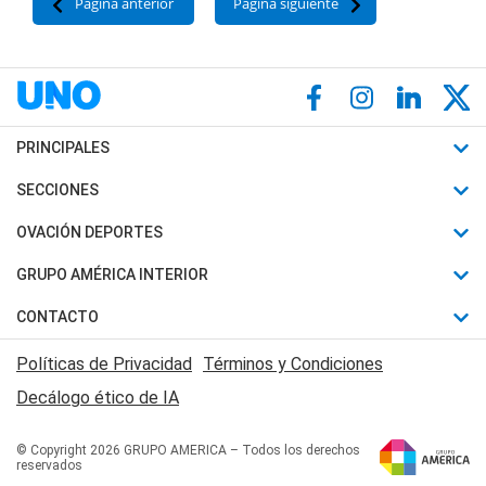
Página anterior
Página siguiente
PRINCIPALES
Últimas Noticias
SECCIONES
Política
Horóscopo
OVACIÓN DEPORTES
Sociedad
Motores
Fútbol
GRUPO AMÉRICA INTERIOR
Policiales
Recetas
Mundial
Canal 7 en Vivo
CONTACTO
Judiciales
Trucos caseros
Automovilismo
Radio Nihuil
Acerca de Nosotros
Economia
Políticas de Privacidad
Términos y Condiciones
Series y Películas
Rugby
FM UNA
Contactanos
Decálogo ético de IA
Edictos y Solicitadas
Tenis
Radio Brava
Newsletter
Básquet
© Copyright 2026 GRUPO AMERICA – Todos los derechos
San Juan 8
reservados
Boxeo