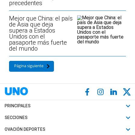
precedentes
Mejor que China: el país
de Asia que deja
supera a Estados
Unidos con el
pasaporte más fuerte
del mundo
Página siguiente
PRINCIPALES
Últimas Noticias
SECCIONES
Política
Horóscopo
OVACIÓN DEPORTES