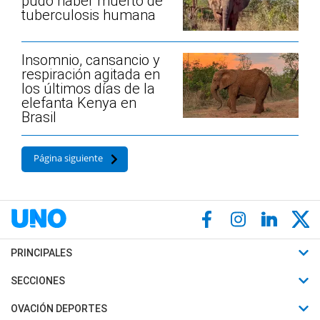
pudo haber muerto de
tuberculosis humana
Insomnio, cansancio y
respiración agitada en
los últimos días de la
elefanta Kenya en
Brasil
Página siguiente
PRINCIPALES
Últimas Noticias
SECCIONES
Política
Horóscopo
OVACIÓN DEPORTES