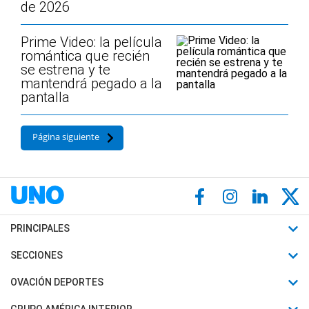
de 2026
Prime Video: la película
romántica que recién
se estrena y te
mantendrá pegado a la
pantalla
Página siguiente
PRINCIPALES
Últimas Noticias
SECCIONES
Política
Horóscopo
OVACIÓN DEPORTES
Sociedad
Motores
Fútbol