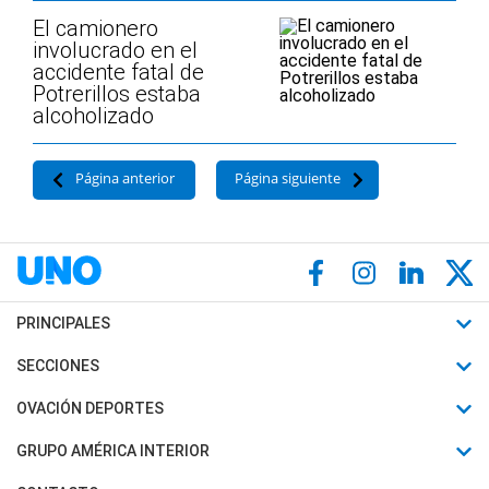
El camionero
involucrado en el
accidente fatal de
Potrerillos estaba
alcoholizado
Página anterior
Página siguiente
PRINCIPALES
Últimas Noticias
SECCIONES
Política
Horóscopo
OVACIÓN DEPORTES
Sociedad
Motores
Fútbol
GRUPO AMÉRICA INTERIOR
Policiales
Recetas
Mundial