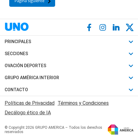
Página siguiente
PRINCIPALES
Últimas Noticias
SECCIONES
Política
Horóscopo
OVACIÓN DEPORTES
Sociedad
Motores
Fútbol
GRUPO AMÉRICA INTERIOR
Policiales
Recetas
Mundial
Canal 7 en Vivo
CONTACTO
Judiciales
Trucos caseros
Automovilismo
Radio Nihuil
Acerca de Nosotros
Economia
Políticas de Privacidad
Términos y Condiciones
Series y Películas
Rugby
FM UNA
Contactanos
Decálogo ético de IA
Edictos y Solicitadas
Tenis
Radio Brava
Newsletter
Básquet
© Copyright 2026 GRUPO AMERICA – Todos los derechos
San Juan 8
reservados
Boxeo