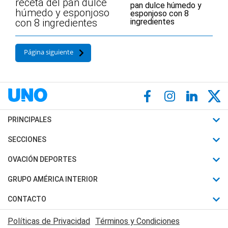
receta del pan dulce
húmedo y esponjoso
con 8 ingredientes
Página siguiente
PRINCIPALES
Últimas Noticias
SECCIONES
Política
Horóscopo
OVACIÓN DEPORTES
Sociedad
Motores
Fútbol
GRUPO AMÉRICA INTERIOR
Policiales
Recetas
Mundial
Canal 7 en Vivo
CONTACTO
Judiciales
Trucos caseros
Automovilismo
Radio Nihuil
Acerca de Nosotros
Economia
Políticas de Privacidad
Términos y Condiciones
Series y Películas
Rugby