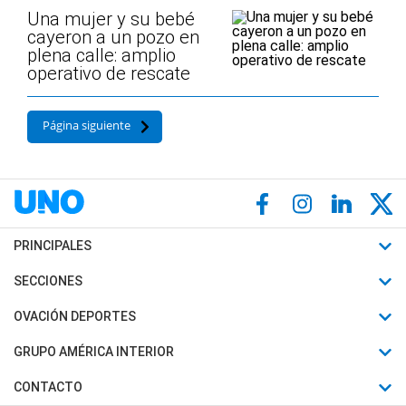
Una mujer y su bebé
cayeron a un pozo en
plena calle: amplio
operativo de rescate
Página siguiente
PRINCIPALES
Últimas Noticias
SECCIONES
Política
Horóscopo
OVACIÓN DEPORTES
Sociedad
Motores
Fútbol
GRUPO AMÉRICA INTERIOR
Policiales
Recetas
Mundial
Canal 7 en Vivo
CONTACTO
Judiciales
Trucos caseros