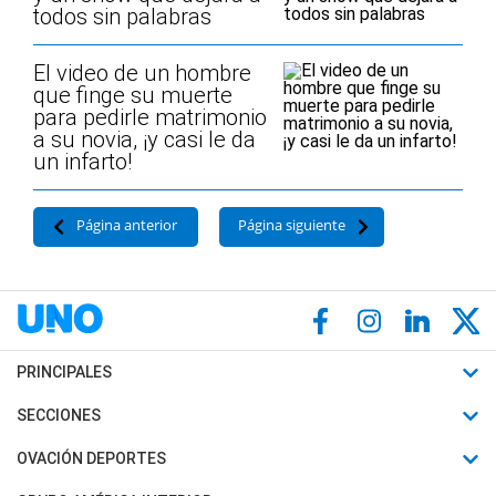
todos sin palabras
El video de un hombre
que finge su muerte
para pedirle matrimonio
a su novia, ¡y casi le da
un infarto!
Página anterior
Página siguiente
PRINCIPALES
Últimas Noticias
SECCIONES
Política
Horóscopo
OVACIÓN DEPORTES
Sociedad
Motores