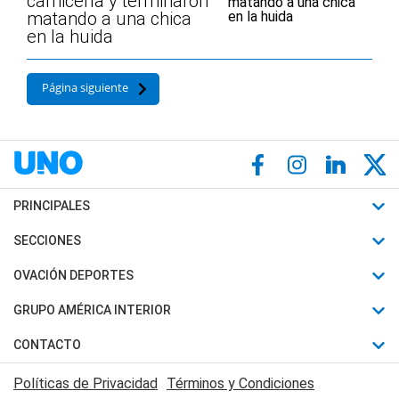
carnicería y terminaron
matando a una chica
en la huida
Página siguiente
PRINCIPALES
Últimas Noticias
SECCIONES
Política
Horóscopo
OVACIÓN DEPORTES
Sociedad
Motores
Fútbol
GRUPO AMÉRICA INTERIOR
Policiales
Recetas
Mundial
Canal 7 en Vivo
CONTACTO
Judiciales
Trucos caseros
Automovilismo
Radio Nihuil
Acerca de Nosotros
Economia
Políticas de Privacidad
Términos y Condiciones
Series y Películas
Rugby