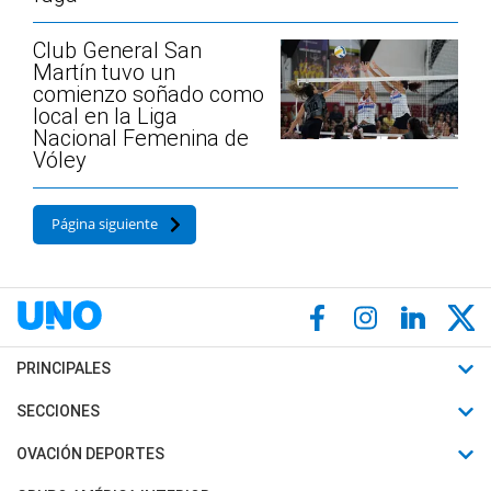
Club General San
Martín tuvo un
comienzo soñado como
local en la Liga
Nacional Femenina de
Vóley
Página siguiente
PRINCIPALES
Últimas Noticias
SECCIONES
Política
Horóscopo
OVACIÓN DEPORTES
Sociedad
Motores