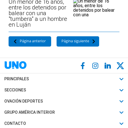
Un menor de 16 años,
entre los detenidos por
balear con una
"tumbera" a un hombre
en Luján
Página anterior
Página siguiente
PRINCIPALES
Últimas Noticias
SECCIONES
Política
Horóscopo
OVACIÓN DEPORTES
Sociedad
Motores
Fútbol
GRUPO AMÉRICA INTERIOR
Policiales
Recetas
Mundial
Canal 7 en Vivo
CONTACTO
Judiciales