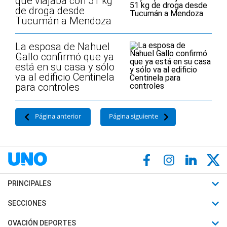
que viajaba con 51 kg
de droga desde
Tucumán a Mendoza
La esposa de Nahuel
Gallo confirmó que ya
está en su casa y sólo
va al edificio Centinela
para controles
Página anterior
Página siguiente
PRINCIPALES
Últimas Noticias
SECCIONES
Política
Horóscopo
OVACIÓN DEPORTES