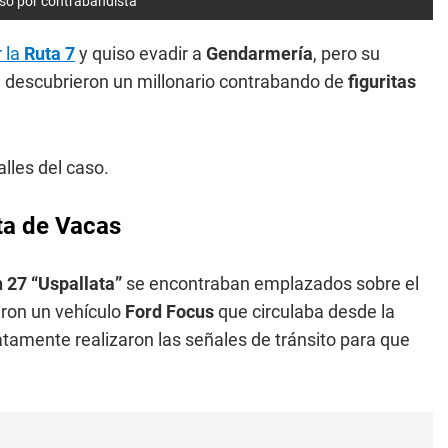
reso por contrabandista
r la
Ruta 7
y quiso evadir a
Gendarmería
, pero su
le descubrieron un millonario contrabando de
figuritas
lles del caso.
ta de Vacas
n
27 “Uspallata”
se encontraban emplazados sobre el
aron un vehículo
Ford Focus
que circulaba desde la
tamente realizaron las señales de tránsito para que