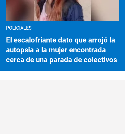
POLICIALES
El escalofriante dato que arrojó la
autopsia a la mujer encontrada
cerca de una parada de colectivos