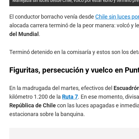
Manejaba sin luces desde Chile, volcó por estar ebrio y terminó p
El conductor borracho venía desde
Chile sin luces po
alocada carrera terminó de la peor manera: volcó y 
del Mundial
.
Terminó detenido en la comisaría y estos son los deta
Figuritas, persecución y vuelco en Pun
En la madrugada del martes, efectivos del
Escuadró
kilómetro 1.200 de la
Ruta 7
. En ese momento, divis
República de Chile
con las luces apagadas e inmedia
estacionara sobre la banquina.