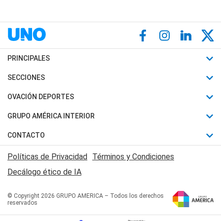
PRINCIPALES
Últimas Noticias
SECCIONES
Política
Horóscopo
OVACIÓN DEPORTES
Sociedad
Motores
Fútbol
GRUPO AMÉRICA INTERIOR
Policiales
Recetas
Mundial
Canal 7 en Vivo
CONTACTO
Judiciales
Trucos caseros
Automovilismo
Radio Nihuil
Acerca de Nosotros
Economia
Políticas de Privacidad
Términos y Condiciones
Series y Películas
Rugby
FM UNA
Contactanos
Decálogo ético de IA
Edictos y Solicitadas
Tenis
Radio Brava
Newsletter
Básquet
© Copyright 2026 GRUPO AMERICA – Todos los derechos
San Juan 8
reservados
Boxeo