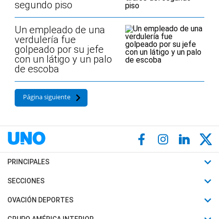
segundo piso
Un empleado de una
verdulería fue
golpeado por su jefe
con un látigo y un palo
de escoba
Página siguiente
PRINCIPALES
Últimas Noticias
SECCIONES
Política
Horóscopo
OVACIÓN DEPORTES
Sociedad
Motores
Fútbol