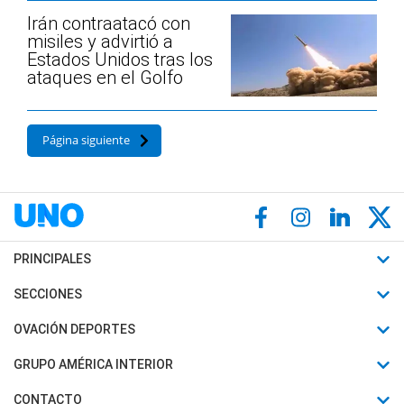
Irán contraatacó con
misiles y advirtió a
Estados Unidos tras los
ataques en el Golfo
Página siguiente
PRINCIPALES
Últimas Noticias
SECCIONES
Política
Horóscopo
OVACIÓN DEPORTES
Sociedad
Motores
Fútbol
GRUPO AMÉRICA INTERIOR
Policiales
Recetas
Mundial
Canal 7 en Vivo
CONTACTO