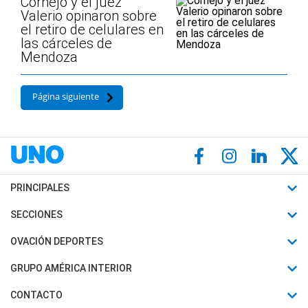
Cornejo y el juez
Valerio opinaron sobre
el retiro de celulares en
las cárceles de
Mendoza
Página siguiente
PRINCIPALES
Últimas Noticias
SECCIONES
Política
Horóscopo
OVACIÓN DEPORTES
Sociedad
Motores
Fútbol
GRUPO AMÉRICA INTERIOR
Policiales
Recetas
Mundial
Canal 7 en Vivo
CONTACTO
Judiciales
Trucos caseros