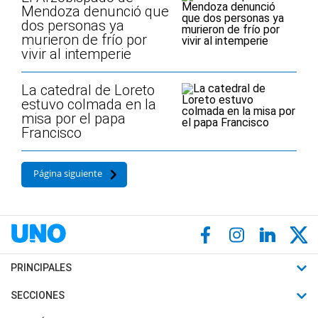
Mendoza denunció que
dos personas ya
murieron de frío por
vivir al intemperie
La catedral de Loreto
estuvo colmada en la
misa por el papa
Francisco
Página siguiente
PRINCIPALES
Últimas Noticias
SECCIONES
Política