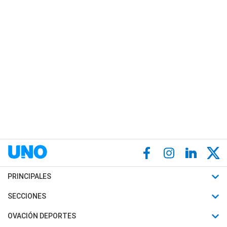
PRINCIPALES
Últimas Noticias
SECCIONES
Política
Horóscopo
OVACIÓN DEPORTES