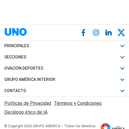
PRINCIPALES
Últimas Noticias
SECCIONES
Política
Horóscopo
OVACIÓN DEPORTES
Sociedad
Motores
Fútbol
GRUPO AMÉRICA INTERIOR
Policiales
Recetas
Mundial
Canal 7 en Vivo
CONTACTO
Judiciales
Trucos caseros
Automovilismo
Radio Nihuil
Acerca de Nosotros
Economia
Políticas de Privacidad
Términos y Condiciones
Series y Películas
Rugby
FM UNA
Contactanos
Decálogo ético de IA
Edictos y Solicitadas
Tenis
Radio Brava
Newsletter
Básquet
© Copyright 2026 GRUPO AMERICA – Todos los derechos
San Juan 8