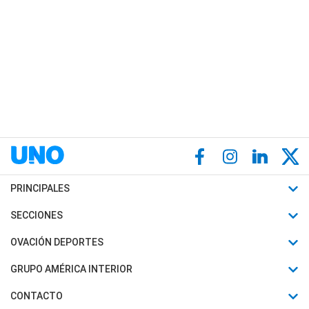
PRINCIPALES
Últimas Noticias
SECCIONES
Política
Horóscopo
OVACIÓN DEPORTES
Sociedad
Motores
Fútbol
GRUPO AMÉRICA INTERIOR
Policiales
Recetas
Mundial
Canal 7 en Vivo
CONTACTO
Judiciales
Trucos caseros