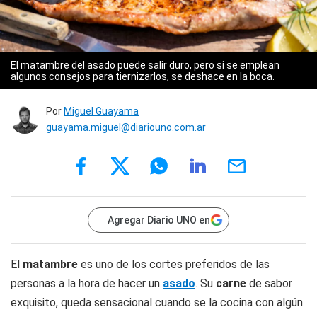
El matambre del asado puede salir duro, pero si se emplean
algunos consejos para tiernizarlos, se deshace en la boca.
Por
Miguel Guayama
guayama.miguel@diariouno.com.ar
Agregar Diario UNO en
El
matambre
es uno de los cortes preferidos de las
personas a la hora de hacer un
asado
. Su
carne
de sabor
exquisito, queda sensacional cuando se la cocina con algún