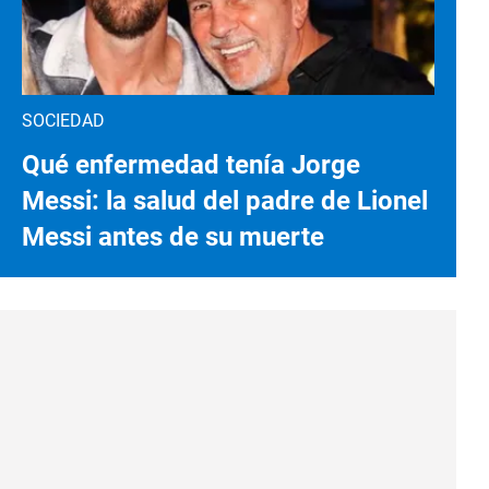
SOCIEDAD
Qué enfermedad tenía Jorge
Messi: la salud del padre de Lionel
Messi antes de su muerte