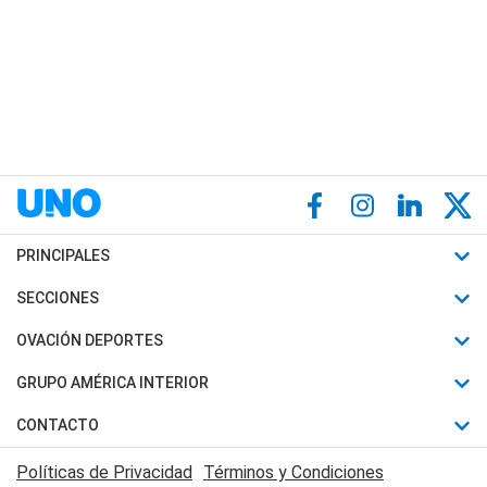
PRINCIPALES
Últimas Noticias
SECCIONES
Política
Horóscopo
OVACIÓN DEPORTES
Sociedad
Motores
Fútbol
GRUPO AMÉRICA INTERIOR
Policiales
Recetas
Mundial
Canal 7 en Vivo
CONTACTO
Judiciales
Trucos caseros
Automovilismo
Radio Nihuil
Acerca de Nosotros
Economia
Políticas de Privacidad
Términos y Condiciones
Series y Películas
Rugby