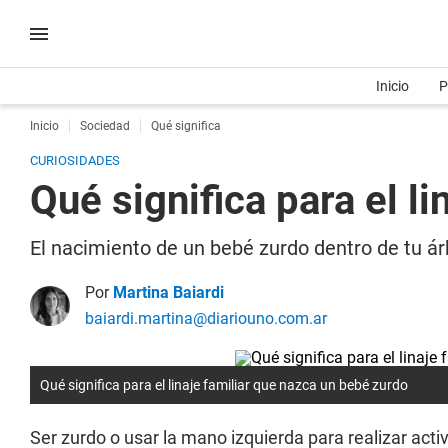
Inicio
P
Inicio
Sociedad
Qué significa
CURIOSIDADES
Qué significa para el l
El nacimiento de un bebé zurdo dentro de tu árbo
Por
Martina Baiardi
baiardi.martina@diariouno.com.ar
Qué significa para el linaje familiar que nazca un bebé zurdo
Ser zurdo o usar la mano izquierda para realizar acti