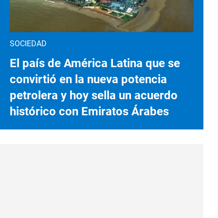
SOCIEDAD
El país de América Latina que se
convirtió en la nueva potencia
petrolera y hoy sella un acuerdo
histórico con Emiratos Árabes