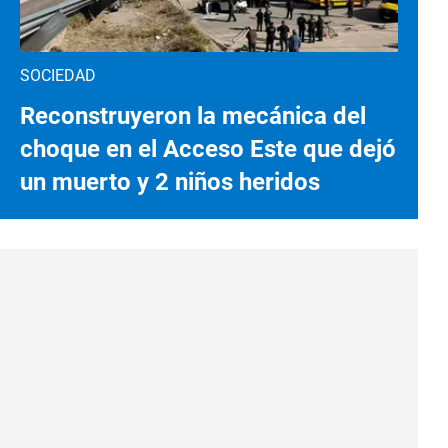
SOCIEDAD
Reconstruyeron la mecánica del
choque en el Acceso Este que dejó
un muerto y 2 niños heridos