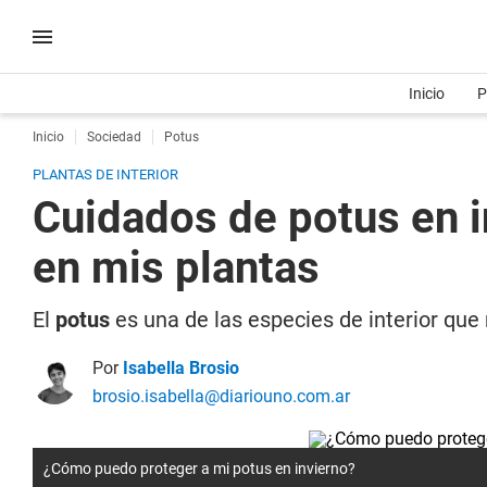
Inicio
P
Inicio
Sociedad
Potus
PLANTAS DE INTERIOR
Cuidados de potus en i
en mis plantas
El
potus
es una de las especies de interior que
Por
Isabella Brosio
brosio.isabella@diariouno.com.ar
¿Cómo puedo proteger a mi potus en invierno?