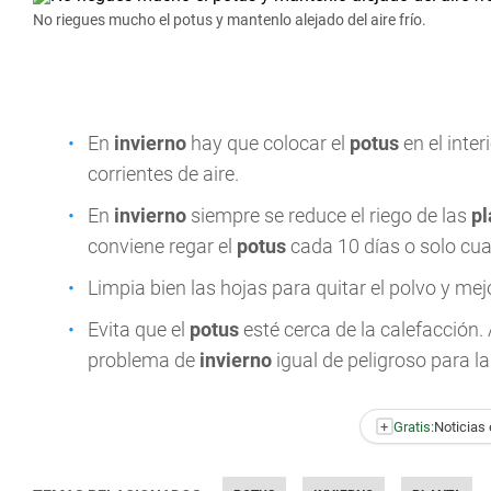
No riegues mucho el potus y mantenlo alejado del aire frío.
En
invierno
hay que colocar el
potus
en el inte
corrientes de aire.
En
invierno
siempre se reduce el riego de las
pl
conviene regar el
potus
cada 10 días o solo cua
Limpia bien las hojas para quitar el polvo y mej
Evita que el
potus
esté cerca de la calefacción
problema de
invierno
igual de peligroso para l
+
Gratis:
Noticias 