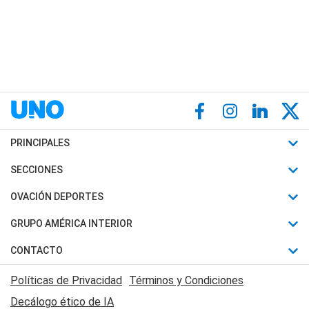
PRINCIPALES
Últimas Noticias
SECCIONES
Política
Horóscopo
OVACIÓN DEPORTES
Sociedad
Motores
Fútbol
GRUPO AMÉRICA INTERIOR
Policiales
Recetas
Mundial
Canal 7 en Vivo
CONTACTO
Judiciales
Trucos caseros
Automovilismo
Radio Nihuil
Acerca de Nosotros
Economia
Políticas de Privacidad
Términos y Condiciones
Series y Películas
Rugby
FM UNA
Contactanos
Decálogo ético de IA
Edictos y Solicitadas