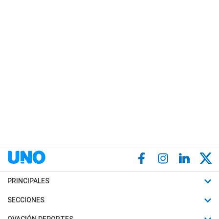
PRINCIPALES
Últimas Noticias
SECCIONES
Política
Horóscopo