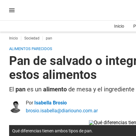
Inicio
P
Inicio
Sociedad
pan
ALIMENTOS PARECIDOS
Pan de salvado o integr
estos alimentos
El
pan
es un
alimento
de mesa y el ingrediente 
Por
Isabella Brosio
brosio.isabella@diariouno.com.ar
Qué diferencias tienen ambos tipos de pan.