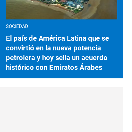
SOCIEDAD
El país de América Latina que se
convirtió en la nueva potencia
petrolera y hoy sella un acuerdo
histórico con Emiratos Árabes