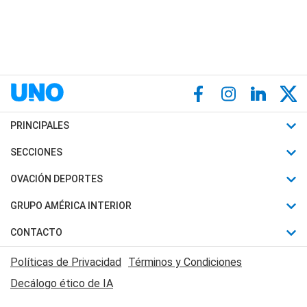
PRINCIPALES
Últimas Noticias
SECCIONES
Política
Horóscopo
OVACIÓN DEPORTES
Sociedad
Motores
Fútbol
GRUPO AMÉRICA INTERIOR
Policiales
Recetas
Mundial
Canal 7 en Vivo
CONTACTO
Judiciales
Trucos caseros
Automovilismo
Radio Nihuil
Acerca de Nosotros
Economia
Políticas de Privacidad
Términos y Condiciones
Series y Películas
Rugby
FM UNA
Contactanos
Decálogo ético de IA
Edictos y Solicitadas
Tenis
Radio Brava
Newsletter