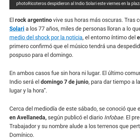
photoRicoteros despidieron al Indio Solari este viernes en la pla
El
rock argentino
vive sus horas más oscuras. Tras c
Solari
a los 77 años, miles de personas lloran a lo qu
medio del shock por la noticia
, el entorno íntimo del
e
primero confirmó que el músico tendrá una despedida
pospuso para el domingo.
En ambos casos fue sin hora ni lugar. El último comun
Indio será el
domingo 7 de junio
, para dar tiempo a 
lugar y la hora”.
Cerca del mediodía de este sábado, se conoció que el
en Avellaneda,
según publicó el diario
Infobae
. El p
Trabajador y su nombre alude a los terrenos que per
Domínico.