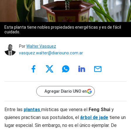
Esta planta tiene nobles propiedades energéticas y es de fácil
cuidado.
Por
Walter Vasquez
vasquez.walter@diariouno.com.ar
Agregar Diario UNO en
Entre las
plantas
místicas que venera el
Feng Shui
y
quienes practican sus postulados, el
árbol de jade
tiene un
lugar especial. Sin embargo, no es el único ejemplar. De