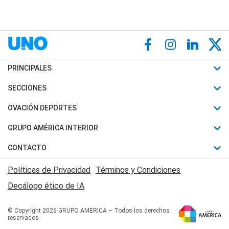
PRINCIPALES
Últimas Noticias
SECCIONES
Política
Horóscopo
OVACIÓN DEPORTES
Sociedad
Motores
Fútbol
GRUPO AMÉRICA INTERIOR
Policiales
Recetas
Mundial
Canal 7 en Vivo
CONTACTO
Judiciales
Trucos caseros
Automovilismo
Radio Nihuil
Acerca de Nosotros
Economia
Políticas de Privacidad
Términos y Condiciones
Series y Películas
Rugby
FM UNA
Contactanos
Decálogo ético de IA
Edictos y Solicitadas
Tenis
Radio Brava
Newsletter
Básquet
© Copyright 2026 GRUPO AMERICA – Todos los derechos
San Juan 8
reservados
Boxeo