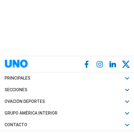
PRINCIPALES
Últimas Noticias
SECCIONES
Política
Horóscopo
OVACIÓN DEPORTES
Sociedad
Motores
Fútbol
GRUPO AMÉRICA INTERIOR
Policiales
Recetas
Mundial
Canal 7 en Vivo
CONTACTO
Judiciales
Trucos caseros
Automovilismo