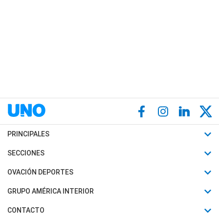
PRINCIPALES
Últimas Noticias
SECCIONES
Política
Horóscopo
OVACIÓN DEPORTES
Sociedad
Motores
Fútbol
GRUPO AMÉRICA INTERIOR
Policiales
Recetas
Mundial
Canal 7 en Vivo
CONTACTO
Judiciales
Trucos caseros