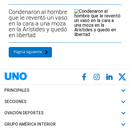
Condenaron al hombre
que le reventó un vaso
en la cara a una moza
en la Arístides y quedó
en libertad
Página siguiente
PRINCIPALES
Últimas Noticias
SECCIONES
Política
Horóscopo
OVACIÓN DEPORTES
Sociedad
Motores
Fútbol
GRUPO AMÉRICA INTERIOR
Policiales