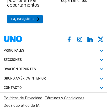
pública en los
departamentos
Página siguiente
PRINCIPALES
Últimas Noticias
SECCIONES
Política
Horóscopo
OVACIÓN DEPORTES
Sociedad
Motores
Fútbol
GRUPO AMÉRICA INTERIOR
Policiales
Recetas
Mundial
Canal 7 en Vivo
CONTACTO
Judiciales
Trucos caseros
Automovilismo
Radio Nihuil
Acerca de Nosotros
Economia
Políticas de Privacidad
Términos y Condiciones
Series y Películas
Rugby
FM UNA
Contactanos
Decálogo ético de IA