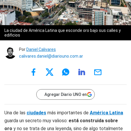
La ciudad de América Latina que esconde oro bajo sus calles y
edificios
Por
Daniel Calivares
calivares.daniel@diariouno.com.ar
Agregar Diario UNO en
Una de las
ciudades
más importantes de
América Latina
guarda un secreto muy valioso:
está construida sobre
oro
y no se trata de una leyenda, sino de algo totalmente