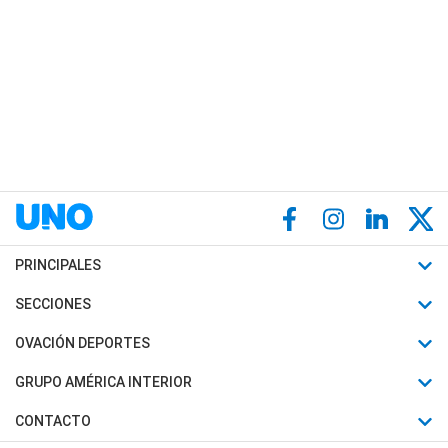
PRINCIPALES
Últimas Noticias
SECCIONES
Política
Horóscopo
OVACIÓN DEPORTES
Sociedad
Motores
Fútbol
GRUPO AMÉRICA INTERIOR
Policiales
Recetas
Mundial
Canal 7 en Vivo
CONTACTO
Judiciales
Trucos caseros
Automovilismo