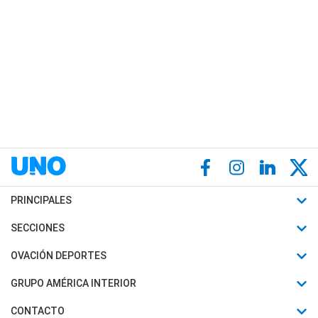
PRINCIPALES
Últimas Noticias
SECCIONES
Política
Horóscopo
OVACIÓN DEPORTES
Sociedad
Motores
Fútbol
GRUPO AMÉRICA INTERIOR
Policiales
Recetas
Mundial
Canal 7 en Vivo
CONTACTO