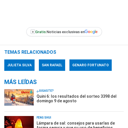
+
Gratis:
Noticias exclusivas en
TEMAS RELACIONADOS
JULIETA SILVA
SAN RAFAEL
GENARO FORTUNATO
MÁS LEÍDAS
¿JUGASTE?
Quini 6: los resultados del sorteo 3398 del
domingo 9 de agosto
FENG SHUI
Lámpara de sal: consejos para usarlas de
forma segura y que su uso de beneficios